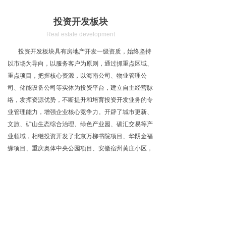
投资开发板块
Real estate development
投资开发板块具有房地产开发一级资质，始终坚持
以市场为导向，以服务客户为原则，通过抓重点区域、
重点项目，把握核心资源，以海南公司、物业管理公
司、储能设备公司等实体为投资平台，建立自主经营脉
络，发挥资源优势，不断提升和培育投资开发业务的专
业管理能力，增强企业核心竞争力。开辟了城市更新、
文旅、矿山生态综合治理、绿色产业园、碳汇交易等产
业领域，相继投资开发了北京万柳书院项目、华阴金福
缘项目、重庆奥体中央公园项目、安徽宿州黄庄小区，
安徽蚌埠盛世家园等项目。总开发面积超过500万平方
米。